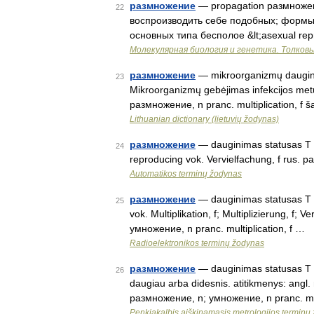
размножение
— propagation размноже
22
воспроизводить себе подобных; формы 
основных типа бесполое &lt;asexual repr
Молекулярная биология и генетика. Толковы
размножение
— mikroorganizmų dauginim
23
Mikroorganizmų gebėjimas infekcijos metu 
размножение, n pranc. multiplication, f ša
Lithuanian dictionary (lietuvių žodynas)
размножение
— dauginimas statusas T sri
24
reproducing vok. Vervielfachung, f rus. 
Automatikos terminų žodynas
размножение
— dauginimas statusas T sri
25
vok. Multiplikation, f; Multiplizierung, f
умножение, n pranc. multiplication, f …
Radioelektronikos terminų žodynas
размножение
— dauginimas statusas T sr
26
daugiau arba didesnis. atitikmenys: angl. mu
размножение, n; умножение, n pranc. mu
Penkiakalbis aiškinamasis metrologijos terminų