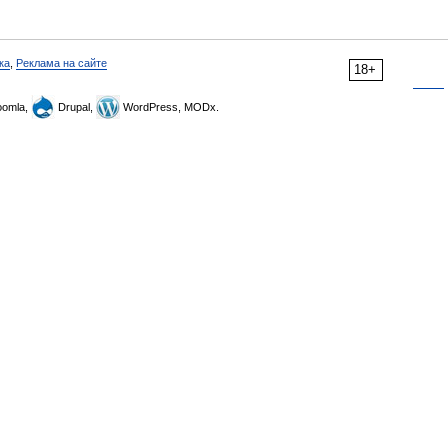
ка
,
Реклама на сайте
18+
omla,
Drupal,
WordPress, MODx.