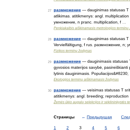
размножение
— dauginimas statusas T sr
27
atlikimas. atitikmenys: angl. multiplicatio
умножение, n pranc. multiplication, f …
Penkiakalbis aiškinamasis metrologijos terminų
размножение
— dauginimas statusas T sri
28
Vervielfältigung, f rus. размножение, n; 
Fizikos terminų žodynas
размножение
— dauginimasis statusas T s
29
gyvosios materijos savybė, pasireiškianti p
lytinis dauginimasis. Populiacijos&#8230
Ekologijos terminų aiškinamasis žodynas
размножение
— veisimas statusas T srit
30
atitikmenys: angl. breeding; reproducti
Žemės ūkio augalų selekcijos ir sėklininkystės 
Страницы
←
Предыдущая
Сле
1
2
3
4
5
6