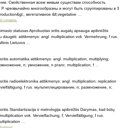
ние. Cвойственная всем живым существам способность
Р. чрезвычайно многообразны и могут быть сгруппированы в 3
oduction&gt;, вегетативное &lt;vegetative …
й словарь.
asis statusas Aprobuotas sritis augalų apsauga apibrėžtis
daugėti. atitikmenys: angl. multiplication vok. Vermehrung, f rus.
ltinis Lietuvos …
tis automatika atitikmenys: angl. multiplication; multiplying;
размножение, n; умножение, n pranc. multiplication, f …
tis radioelektronika atitikmenys: angl. multiplication; replication
; Vervielfältigung, f rus. мультиплицирование, n; размножение, n;
itis Standartizacija ir metrologija apibrėžtis Darymas, kad būtų
ltiplication vok. Vervielfachung, f; Vervielfältigung, f rus.
ltiplication …
 žodynas