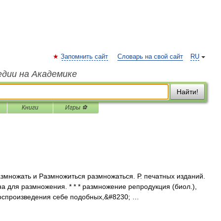
Запомнить сайт
Словарь на свой сайт
RU
едии на Академике
Найти!
Книги
Игры ⚽
азмножать и Размножиться размножаться. Р. печатных изданий.
а для размножения. * * * размножение репродукция (биол.),
оспроизведения себе подобных,&#8230; …