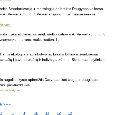
itis Standartizacija ir metrologija apibrėžtis Daugybos veiksmo
n vok. Vervielfachung, f; Vervielfältigung, f rus. размножение, n;
 žodynas
tis fizika atitikmenys: angl. multiplication vok. Vervielfachung, f;
умножение, n pranc. multiplication, f …
ritis ekologija ir aplinkotyra apibrėžtis Būtina ir svarbiausia
anašių į save struktūrų ir individų atkūrimu. Skiriamas nelytinis ir
; …
is augalininkystė apibrėžtis Darymas, kad augtų ir daugintųsi.
on rus. размножение …
terminų žodynas
дующая
→
7
8
9
10
11
12
13