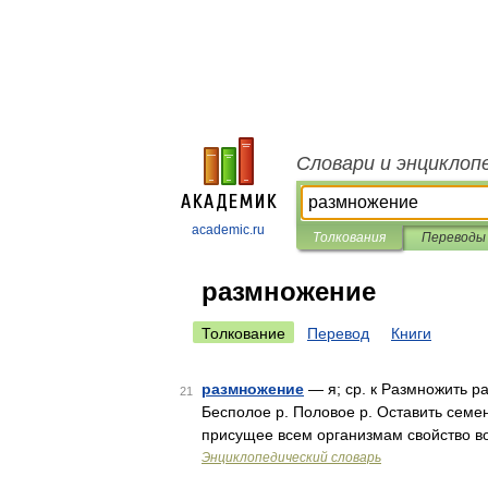
Словари и энциклоп
academic.ru
Толкования
Переводы
размножение
Толкование
Перевод
Книги
размножение
— я; ср. к Размножить р
21
Бесполое р. Половое р. Оставить семен
присущее всем организмам свойство в
Энциклопедический словарь